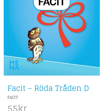
Facit – Röda Tråden D
FACIT
55
kr