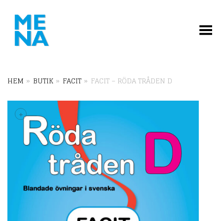
Toggle Menu
HEM
»
BUTIK
»
FACIT
»
FACIT – RÖDA TRÅDEN D
+