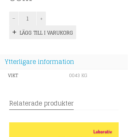
Facit
-
Röda
LÄGG TILL I VARUKORG
Tråden
D
mängd
Ytterligare information
VIKT
0043 KG
Relaterade produkter