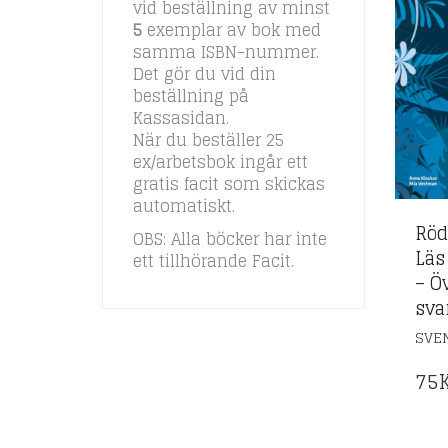
vid beställning av minst
5
exemplar av bok med
samma ISBN-nummer.
Det gör du vid din
beställning på
Kassasidan.
När du beställer 25
ex/arbetsbok ingår ett
gratis facit som skickas
automatiskt.
Röd
OBS: Alla böcker har inte
Läs
ett tillhörande Facit.
– Ö
sva
SVE
75