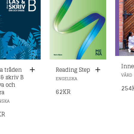
Inne
Reading Step
a tråden
VÅRD
 & skriv B
ENGELSKA
va och
254
62
KR
ra
NSKA
KR