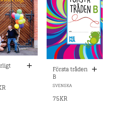
rligt
Första tråden
B
SVENSKA
KR
75
KR