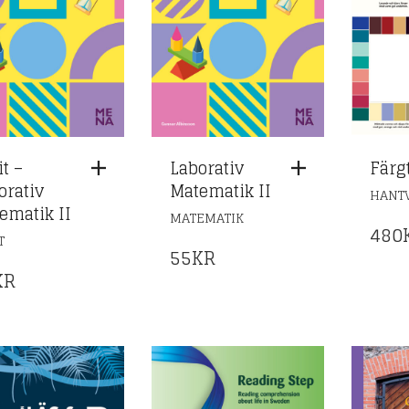
t –
Laborativ
Färg
orativ
Matematik II
HANT
ematik II
MATEMATIK
480
T
55
KR
KR