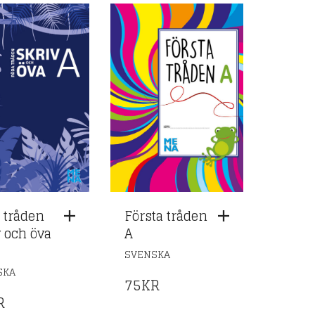
 tråden
Första tråden
v och öva
A
SVENSKA
SKA
75
KR
R