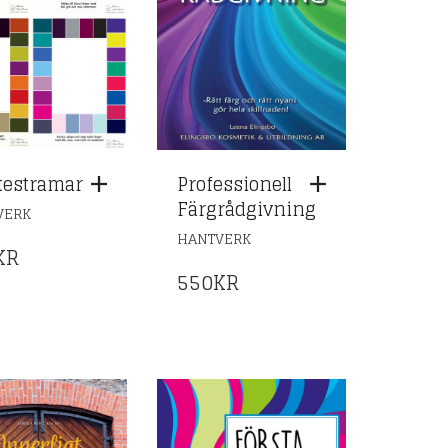
testramar
Professionell
Färgrådgivning
VERK
HANTVERK
KR
550
KR