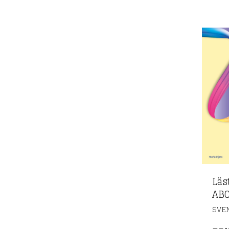
Läs
AB
SVE