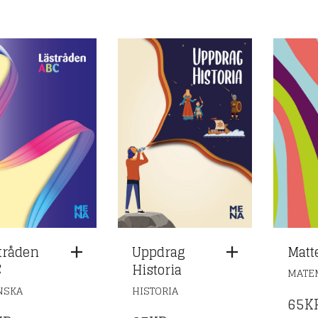
tråden
Uppdrag
Matt
C
Historia
MATE
NSKA
HISTORIA
65
K