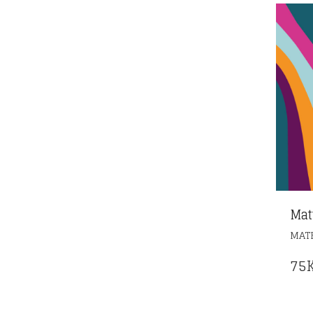
Mat
MAT
75