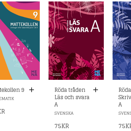
tekollen 9
Röda tråden
Röda
Läs och svara
Skri
EMATIK
A
A
KR
SVENSKA
SVEN
75
KR
75
K