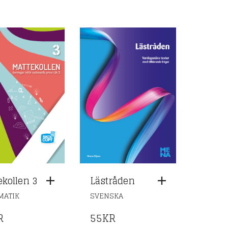
ekollen 3
Lästråden
MATIK
SVENSKA
R
55
KR