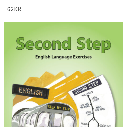
62
KR