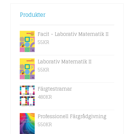
Produkter
Facit - Laborativ Matematik II
55
KR
Laborativ Matematik II
55
KR
Färgtestramar
480
KR
Professionell Färgrådgivning
550
KR