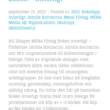
september 22, 2022 – Posted in:
2022
,
Boksläpp
,
Innerligt
,
Jamila Boccaccio
,
Mena Förlag
,
MENA
Media AB
,
Nyproduktion
,
Skolcopy
,
Skönlitteratur
NU Släpper MENA Förlag Boken Innerligt –
Författare Jamila Boccaccio Jamila Boccaccio
ord: Min inspirationsbok till äldreomsorgen i
Sverige. Fylld av livgivande dialoger med
samhällets äldre, vackra bilder, reflektioner,
citat och kreativa förslag till omsorgens
arbetsgrupper. En bok med fokus på livsglädje,
njutning, gemenskap, meningsfullhet och
själslig näring. Du hittar den här på hemsidan
Boken Innerligt Gratis frakt inom Sverige för
privatpersoner vid köp av 1–3 böcker. Vid köp
av fler böcker än 3 tillkommer…