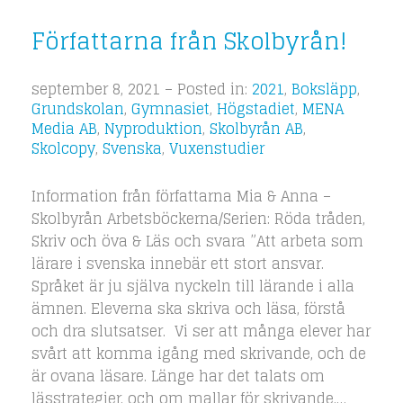
Författarna från Skolbyrån!
september 8, 2021 – Posted in:
2021
,
Boksläpp
,
Grundskolan
,
Gymnasiet
,
Högstadiet
,
MENA
Media AB
,
Nyproduktion
,
Skolbyrån AB
,
Skolcopy
,
Svenska
,
Vuxenstudier
Information från författarna Mia & Anna –
Skolbyrån Arbetsböckerna/Serien: Röda tråden,
Skriv och öva & Läs och svara ”Att arbeta som
lärare i svenska innebär ett stort ansvar.
Språket är ju själva nyckeln till lärande i alla
ämnen. Eleverna ska skriva och läsa, förstå
och dra slutsatser. Vi ser att många elever har
svårt att komma igång med skrivande, och de
är ovana läsare. Länge har det talats om
lässtrategier, och om mallar för skrivande.…