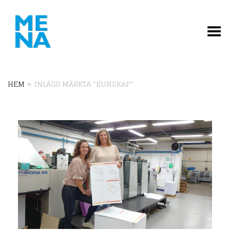
Toggle Menu
HEM
»
INLÄGG MÄRKTA ”KUNSKAP”