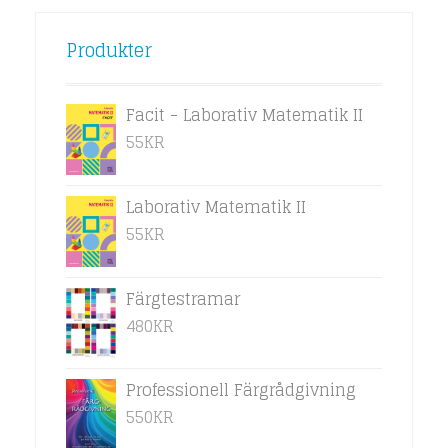
Produkter
Facit - Laborativ Matematik II
55
KR
Laborativ Matematik II
55
KR
Färgtestramar
480
KR
Professionell Färgrådgivning
550
KR