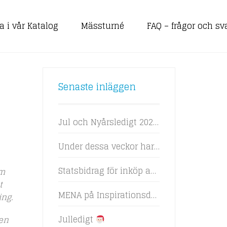
a i vår Katalog
Mässturné
FAQ – frågor och sv
Senaste inläggen
Jul och Nyårsledigt 2025-2026
Under dessa veckor har vi Jul och Nyårsledigt!
Statsbidrag för inköp av vissa läromedel 2024
om
t
MENA på Inspirationsdagar-Mässa-LäroMedia 2024
ing.
Julledigt
men